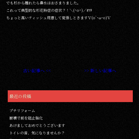
でも杉から離れたら鼻水はおさまりました。
これって典型的な杉花粉症の症状？！＼(^o^)／ｵﾜﾀ
ちょっと高いティッシュ用意して覚悟しときますＶ(o`･ω･o)Ｖ
古い記事へ <<
>> 新しい記事へ
最近の投稿
プチリフォーム
崩壊寸前を阻止強化
あけましておめでとうございます
トイレの音、気になりませんか？