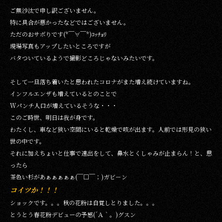
ご無沙汰で申し訳ございません。
特に具合が悪かったなどではございません。
ただのおサボりです(*￣∀￣*)ｺｯﾁｮﾘ
現場写真もアップしたいところですが
バタついているようで撮影どころじゃないみたいです。
そして一旦落ち着いたと思われたコロナがまた増え続けていますね。
インフルエンザも増えているとのことで
Wパンチ人口が増えているそうな・・・
このご時世、明日は我が身です。
わたくし、車など狭い空間にいると乾燥で咳が出ます。人前では形見の狭い
世の中です。
それに加えちょいと仕事で遠出をして、鼻水とくしゃみが止まらん！と、思
ったら
茶色い杉があぁぁぁぁぁ(￣□￣；)ガビ－ン
コイツか！！！
ショックです。。。秋の花粉は自覚しとりました。。。
とうとう春花粉デビューの予感(´Ａ｀。)グスン