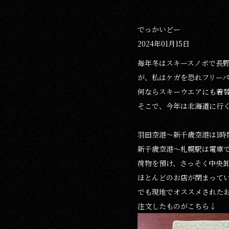
でっかいどー
2024年01月15日
毎年冬はスキースノボで長
が、私はケガを恐れフリー
何ならスキーウエアにも着
そこで、今年は北海道に行
羽田空港～新千歳空港は1時
新千歳空港～札幌駅は電車
荷物を預け、さっそく中央卸売市
ほとんどのお店が閉まっていまし
でも現地でオススメされた
注文したものがこちら↓