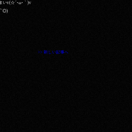
v(☆´･ω･｀)v
⌒◎)
>> 新しい記事へ