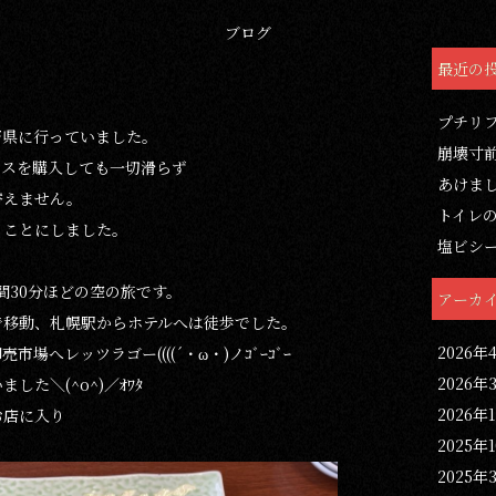
ブログ
最近の
プチリ
野県に行っていました。
崩壊寸
パスを購入しても一切滑らず
あけま
替えません。
トイレ
くことにしました。
塩ビシ
間30分ほどの空の旅です。
アーカ
で移動、札幌駅からホテルへは徒歩でした。
2026年
場へレッツラゴー((((´・ω・)ノｺﾞｰｺﾞｰ
2026年
た＼(^o^)／ｵﾜﾀ
2026年
お店に入り
2025年
2025年