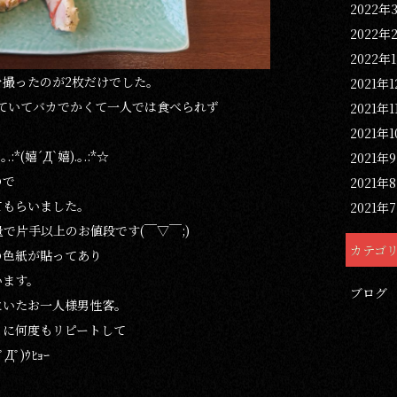
2022年
2022年
2022年
撮ったのが2枚だけでした。
2021年
ていてバカでかくて一人では食べられず
2021年1
2021年
(嬉´Д`嬉).｡.:*☆
2021年
ので
2021年
てもらいました。
2021年
で片手以上のお値段です(￣▽￣;)
カテゴ
の色紙が貼ってあり
います。
ブログ
にいたお一人様男性客。
リに何度もリピートして
ﾟ)ｳﾋｮｰ