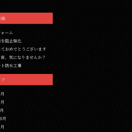
投稿
フォーム
前を阻止強化
しておめでとうございます
の音、気になりませんか？
ート防水工事
イブ
4月
3月
1月
10月
3月