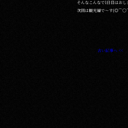
そんなこんなで1日目はおしまい
次回は観光編で～す(◎⌒○
古い記事へ <<