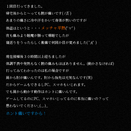
１回目打ってきました。
帰宅後からと～っても腕が痛いです( ﾉД`)
あまりの痛さに冷や汗をかいて身体が熱いのですが
メッチャ平熱
体温はというと・・・
(ﾟ∀ﾟ)
夜も痛みより睡魔が勝って爆睡でしたが
寝返りをうったらしく激痛で何回か目が覚めました( ﾟдﾟ )
現在接種後３０時間以上経ちましたが
体調不良や発熱もなく腕の痛みもほぼありません。(動かさなければ)
打ってみてわかったのは私の場合ですが
肩から肘が痛いんです。肘から指先は元気なんです(笑)
だからゲームもできるしPC、スマホもいじれます。
でも肩から動かす動作はホントに痛いんです。
ゲームしてるのにPC、スマホいじってるのに本当に痛いの？って
思わないでください_(._.)_
ホント痛いですから！