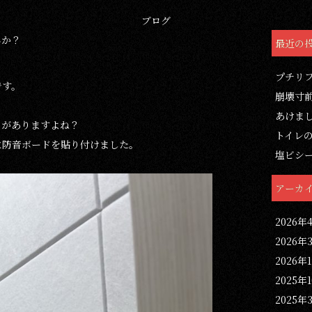
ブログ
んか？
最近の
プチリ
です。
崩壊寸
あけま
きがありますよね？
トイレ
に防音ボードを貼り付けました。
塩ビシ
アーカ
2026年
2026年
2026年
2025年
2025年