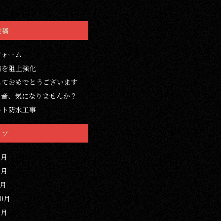
投稿
フォーム
前を阻止強化
しておめでとうございます
の音、気になりませんか？
ート防水工事
イブ
4月
3月
1月
10月
3月