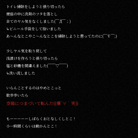
トイレ掃除をしようと張り切ったら
便座の中に洗剤のフタを落とし
全てのヤル気をなくしました(￣Д￣；)
↳ビニール手袋をして拾いました
あ～んなとこやこ～んなとこを掃除しようと思ってたのに(￣∇￣;)
少しヤル気を取り戻して
浅漬けを作ろうと張り切ったら
塩と砂糖を間違えました(￣￣▽￣￣)
↳洗い流しました
いらんことするのはやめとこっと
数歩歩いたら
空箱につまづいて転んだ((爆´∀｀笑))
もーーーーーしばらくおとなしくしとこ！
小一時間くらいは動かんとこ！