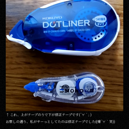
↑ これ、上がテープのりで下が修正テープです(´∀｀; )
お察しの通り、私がサーっとしてたのは修正テープでした((爆´∀｀笑))