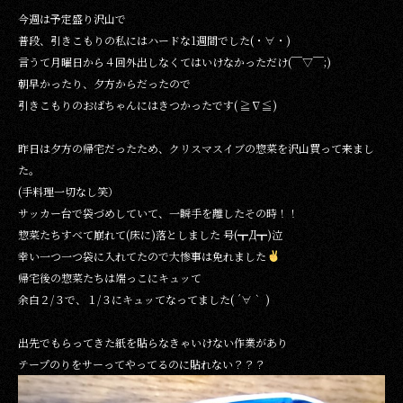
今週は予定盛り沢山で
普段、引きこもりの私にはハードな1週間でした(・∀・)
言うて月曜日から４回外出しなくてはいけなかっただけ(￣▽￣;)
朝早かったり、夕方からだったので
引きこもりのおばちゃんにはきつかったです( ≧∇≦)
昨日は夕方の帰宅だったため、クリスマスイブの惣菜を沢山買って来まし
た。
(手料理一切なし笑）
サッカー台で袋づめしていて、一瞬手を離したその時！！
惣菜たちすべて崩れて(床に)落としました 号(┳Д┳)泣
幸い一つ一つ袋に入れてたので大惨事は免れました
帰宅後の惣菜たちは端っこにキュッて
余白２/３で、１/３にキュッてなってました( ´∀｀ )
出先でもらってきた紙を貼らなきゃいけない作業があり
テープのりをサーってやってるのに貼れない？？？