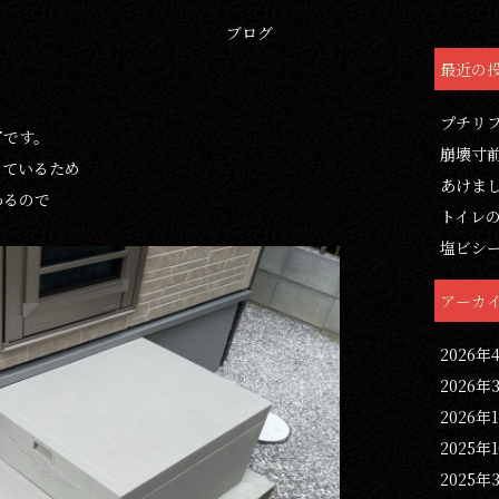
ブログ
最近の
プチリ
了です。
崩壊寸
っているため
あけま
わるので
トイレ
塩ビシ
アーカ
2026年
2026年
2026年
2025年
2025年