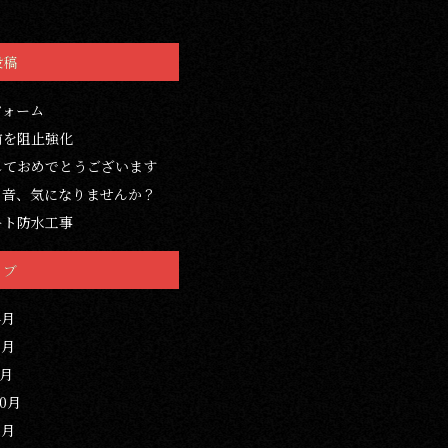
投稿
フォーム
前を阻止強化
しておめでとうございます
の音、気になりませんか？
ート防水工事
イブ
4月
3月
1月
10月
3月