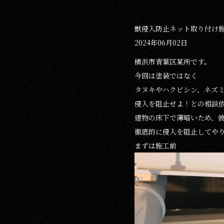
獣侵入防止ネット取り付け
2024年06月02日
横浜市青葉区某所です。
今回は塗装ではなく
タヌキやハクビシン、ネズ
侵入を阻止せよ！との相談
建物の床下で薄暗いため、
徹底的に侵入を阻止してや
まずは施工前