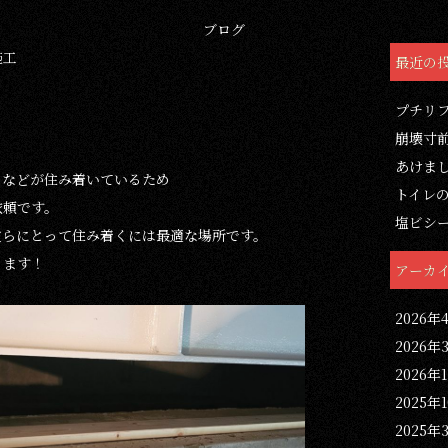
ブログ
施工
最近の
プチリ
崩壊寸
あけま
ミなどが住み着いているため
トイレ
依頼です。
塩ビシ
彼らにとって住み着くには最適な場所です。
ります！
アーカ
2026年
2026年
2026年
2025年
2025年