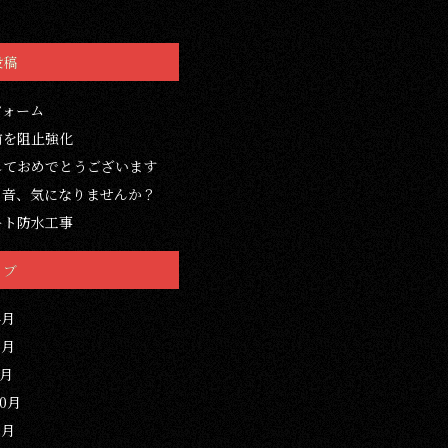
投稿
フォーム
前を阻止強化
しておめでとうございます
の音、気になりませんか？
ート防水工事
イブ
4月
3月
1月
10月
3月