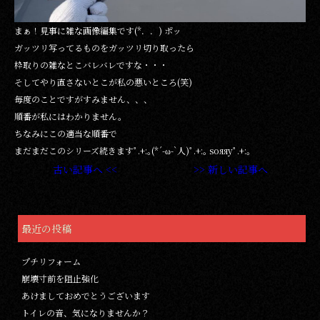
まぁ！見事に雑な画像編集です(*．．) ポッ
ガッツリ写ってるものをガッツリ切り取ったら
枠取りの雑なとこバレバレですな・・・
そしてやり直さないとこが私の悪いところ(笑)
毎度のことですがすみません、、、
順番が私にはわかりません。
ちなみにこの適当な順番で
まだまだこのシリーズ続きますﾟ.+:｡(*´-ω-`人)ﾟ.+:｡ soяяуﾟ.+:｡
古い記事へ <<
>> 新しい記事へ
最近の投稿
プチリフォーム
崩壊寸前を阻止強化
あけましておめでとうございます
トイレの音、気になりませんか？