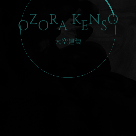
O
Z
O
R
A
K
E
N
S
O
大空建装