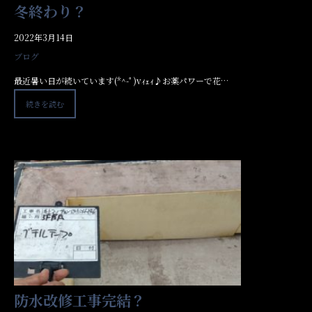
冬終わり？
2022年3月14日
ブログ
最近暑い日が続いています(*^-ﾟ)vｨｪｨ♪お薬パワーで花…
続きを読む
防水改修工事完結？