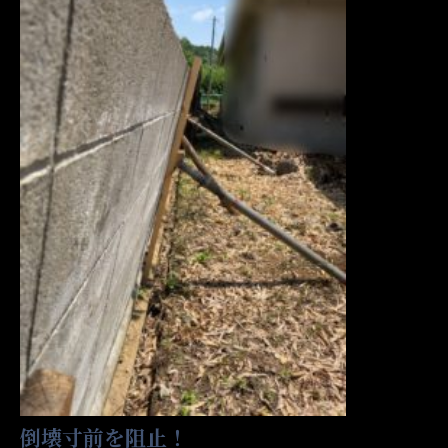
倒壊寸前を阻止！